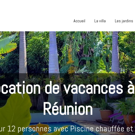
Accueil
La villa
Les jardins
cation de vacances à
Réunion
our 12 personnes avec Piscine chauffée et