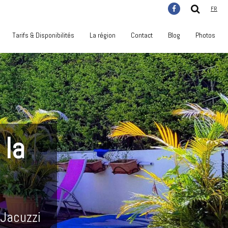
FR
Tarifs & Disponibilités
La région
Contact
Blog
Photos
 la
 Jacuzzi