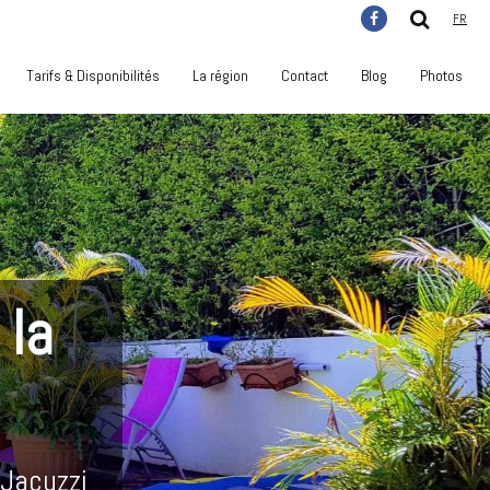
FR
Tarifs & Disponibilités
La région
Contact
Blog
Photos
 la
 Jacuzzi