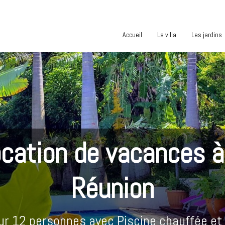
Accueil
La villa
Les jardins
cation de vacances à
Réunion
our 12 personnes avec Piscine chauffée et