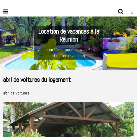
fr
Location de vacances à la
Réunion
Villa pour 12 personnes avec Piscine
chauffée et Jacuzzi
abri de voitures du logement
abri de voitures