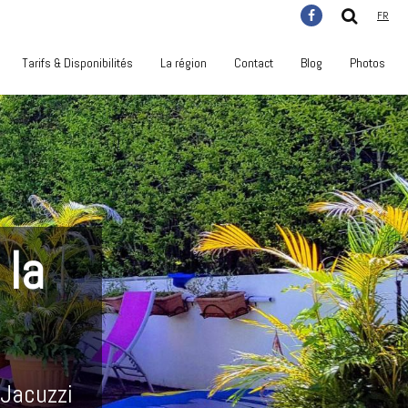
FR
Tarifs & Disponibilités
La région
Contact
Blog
Photos
 la
 Jacuzzi