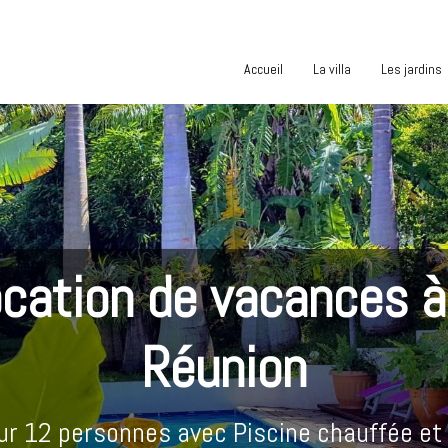
Accueil
La villa
Les jardins
cation de vacances à
Réunion
our 12 personnes avec Piscine chauffée et